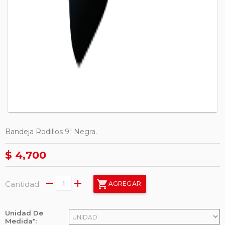
Bandeja Rodillos 9" Negra.
$ 4,700
remove
add
shopping_cart
Cantidad:
AGREGAR
Unidad De
Medida*: