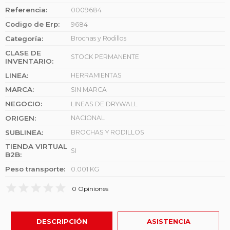
Referencia:
0009684
Codigo de Erp:
9684
Categoría:
Brochas y Rodillos
CLASE DE
STOCK PERMANENTE
INVENTARIO:
LINEA:
HERRAMIENTAS
MARCA:
SIN MARCA
NEGOCIO:
LINEAS DE DRYWALL
ORIGEN:
NACIONAL
SUBLINEA:
BROCHAS Y RODILLOS
TIENDA VIRTUAL
SI
B2B:
Peso transporte:
0.001 KG
star
star
star
star
star
0
Opiniones
DESCRIPCIÓN
DESCRIPCIÓN
ASISTENCIA