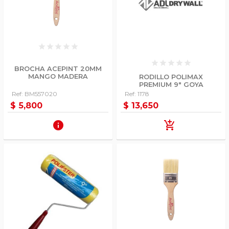
star
star
star
star
star
star
star
star
star
star
BROCHA ACEPINT 20MM
MANGO MADERA
RODILLO POLIMAX
PREMIUM 9" GOYA
Ref: BM557020
Ref: 1178
$ 5,800
$ 13,650
info
add_shopping_cart