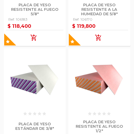
PLACA DE YESO
PLACA DE YESO
RESISTENTE AL FUEGO
RESISTENTE A LA
5/8"
HUMEDAD DE 5/8"
Ref: 106183
Ref: 106170
$ 118,400
$ 119,800
add_shopping_cart
add_shopping_cart
star
star
star
star
star
star
star
star
star
star
star
star
PLACA DE YESO
PLACA DE YESO
RESISTENTE AL FUEGO
ESTÁNDAR DE 3/8"
1/2"