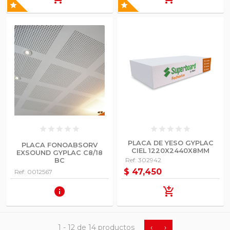
star
star
star
star
star
star
star
star
star
star
star
star
PLACA DE YESO GYPLAC
PLACA FONOABSORV
CIEL 1220X2440X8MM
EXSOUND GYPLAC C8/18
Ref: 302942
BC
$ 47,450
Ref: 0012567
info
add_shopping_cart
‹
›
1 -
12
de 14 productos