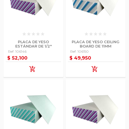
star
star
star
star
star
star
star
star
star
star
PLACA DE YESO
PLACA DE YESO CEILING
ESTÁNDAR DE 1/2"
BOARD DE 11MM
Ref: 106146
Ref: 106150
$ 52,100
$ 49,950
add_shopping_cart
add_shopping_cart