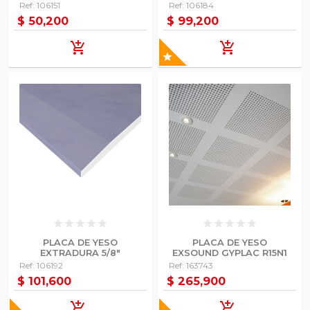
Ref: 106151
Ref: 106184
$ 50,200
$ 99,200
add_shopping_cart
add_shopping_cart
star
star
star
star
star
star
star
star
star
star
star
PLACA DE YESO
PLACA DE YESO
EXTRADURA 5/8"
EXSOUND GYPLAC R15N1
Ref: 106192
Ref: 163743
$ 101,600
$ 265,900
add_shopping_cart
add_shopping_cart