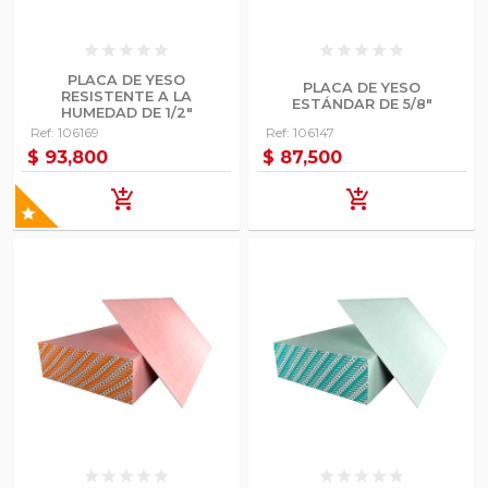
star
star
star
star
star
star
star
star
star
star
PLACA DE YESO
PLACA DE YESO
RESISTENTE A LA
ESTÁNDAR DE 5/8"
HUMEDAD DE 1/2"
Ref: 106169
Ref: 106147
$ 93,800
$ 87,500
add_shopping_cart
add_shopping_cart
star
star
star
star
star
star
star
star
star
star
star